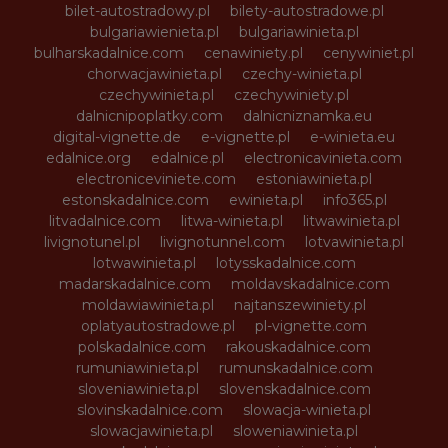
bilet-autostradowy.pl
bilety-autostradowe.pl
bulgariawienieta.pl
bulgariawinieta.pl
bulharskadalnice.com
cenawiniety.pl
cenywiniet.pl
chorwacjawinieta.pl
czechy-winieta.pl
czechywinieta.pl
czechywiniety.pl
dalnicnipoplatky.com
dalnicniznamka.eu
digital-vignette.de
e-vignette.pl
e-winieta.eu
edalnice.org
edalnice.pl
electronicavinieta.com
electroniceviniete.com
estoniawinieta.pl
estonskadalnice.com
ewinieta.pl
info365.pl
litvadalnice.com
litwa-winieta.pl
litwawinieta.pl
livignotunel.pl
livignotunnel.com
lotvawinieta.pl
lotwawinieta.pl
lotysskadalnice.com
madarskadalnice.com
moldavskadalnice.com
moldawiawinieta.pl
najtanszewiniety.pl
oplatyautostradowe.pl
pl-vignette.com
polskadalnice.com
rakouskadalnice.com
rumuniawinieta.pl
rumunskadalnice.com
sloveniawinieta.pl
slovenskadalnice.com
slovinskadalnice.com
slowacja-winieta.pl
slowacjawinieta.pl
sloweniawinieta.pl