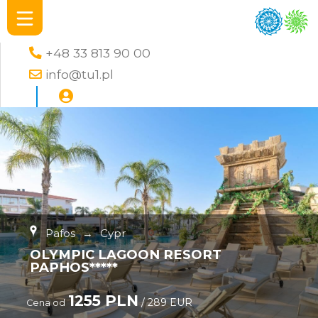
+48 33 813 90 00
info@tu1.pl
Pafos
→
Cypr
OLYMPIC LAGOON RESORT
PAPHOS*****
1255 PLN
/ 289 EUR
Cena od