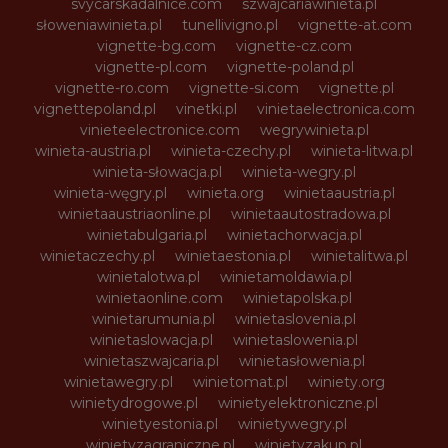
svycarskadalnice.com
szwajcariawinieta.pl
słoweniawinieta.pl
tunellivigno.pl
vignette-at.com
vignette-bg.com
vignette-cz.com
vignette-pl.com
vignette-poland.pl
vignette-ro.com
vignette-si.com
vignette.pl
vignettepoland.pl
vinetki.pl
vinietaelectronica.com
vinieteelectronice.com
wegrywinieta.pl
winieta-austria.pl
winieta-czechy.pl
winieta-litwa.pl
winieta-słowacja.pl
winieta-wegry.pl
winieta-węgry.pl
winieta.org
winietaaustria.pl
winietaaustriaonline.pl
winietaautostradowa.pl
winietabulgaria.pl
winietachorwacja.pl
winietaczechy.pl
winietaestonia.pl
winietalitwa.pl
winietalotwa.pl
winietamoldawia.pl
winietaonline.com
winietapolska.pl
winietarumunia.pl
winietaslovenia.pl
winietaslowacja.pl
winietaslowenia.pl
winietaszwajcaria.pl
winietasłowenia.pl
winietawegry.pl
winietomat.pl
winiety.org
winietydrogowe.pl
winietyelektroniczne.pl
winietyestonia.pl
winietywegry.pl
winietyzagraniczne.pl
winietyzakup.pl