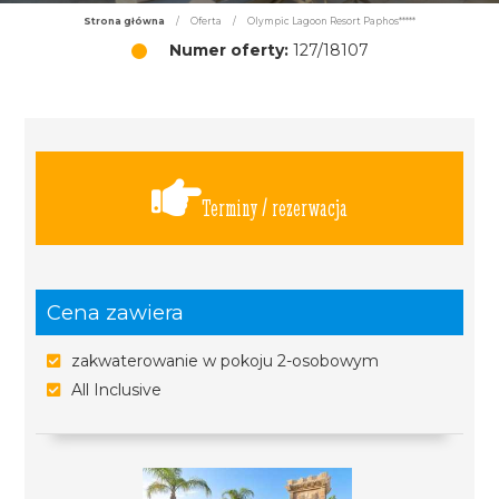
Strona główna
/
Oferta
/
Olympic Lagoon Resort Paphos*****
Numer oferty:
127/18107
Terminy / rezerwacja
Cena zawiera
zakwaterowanie w pokoju 2-osobowym
All Inclusive