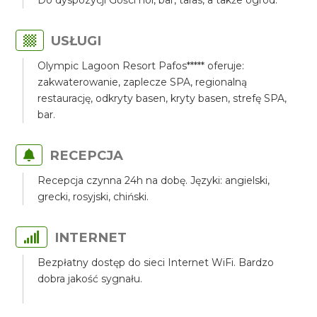
Do dyspozycji Gości hol, bar, taras, a także ogród.
USŁUGI
Olympic Lagoon Resort Pafos***** oferuje:
zakwaterowanie, zaplecze SPA, regionalną
restaurację, odkryty basen, kryty basen, strefę SPA,
bar.
RECEPCJA
Recepcja czynna 24h na dobę. Języki: angielski,
grecki, rosyjski, chiński.
INTERNET
Bezpłatny dostęp do sieci Internet WiFi. Bardzo
dobra jakość sygnału.