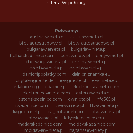
Oferta Współpracy
Polecamy:
austria-winieta.pl
austriawinieta.pl
bilet-autostradowy.pl
bilety-autostradowe.pl
bulgariawienieta.pl
bulgariawinieta.pl
bulharskadalnice.com
cenawiniety.pl
cenywiniet.pl
chorwacjawinieta.pl
czechy-winieta.pl
czechywinieta.pl
czechywiniety.pl
dalnicnipoplatky.com
dalnicniznamka.eu
digital-vignette.de
e-vignette.pl
e-winieta.eu
edalnice.org
edalnice.pl
electronicavinieta.com
electroniceviniete.com
estoniawinieta.pl
estonskadalnice.com
ewinieta.pl
info365.pl
litvadalnice.com
litwa-winieta.pl
litwawinieta.pl
livignotunel.pl
livignotunnel.com
lotvawinieta.pl
lotwawinieta.pl
lotysskadalnice.com
madarskadalnice.com
moldavskadalnice.com
moldawiawinieta.pl
najtanszewiniety.pl