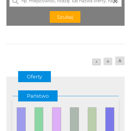
×
Szukaj
A
A
A
Oferty
Państwo