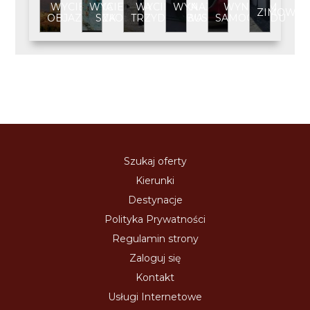
WYCIECZKA
WYCIECZKA
WYCIECZKA
WYNAJEM
WYNAJEM
ZIMOWIS
OBJAZDOWA
SZKOLNA
TRZYDNIOWA
BUSA
SAMOCHODU
Szukaj oferty
Kierunki
Destynacje
Polityka Prywatności
Regulamin strony
Zaloguj się
Kontakt
Usługi Internetowe