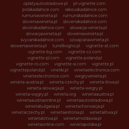
oplatyautostradowe.pl
pl-vignette.com
polskadalnice.com
rakouskadalnice.com
rumuniawinieta.pl
rumunskadalnice.com
sloveniawinieta.pl
slovenskadalnice.com
slovinskadalnice.com
slowacja-winieta.pl
slowacjawinieta.pl
sloweniawinieta.pl
svycarskadalnice.com
szwajcariawinieta.pl
słoweniawinieta.pl
tunellivigno.pl
vignette-at.com
vignette-bg.com
vignette-cz.com
vignette-pl.com
vignette-poland.pl
vignette-ro.com
vignette-si.com
vignette.pl
vignettepoland.pl
vinetki.pl
vinietaelectronica.com
vinieteelectronice.com
wegrywinieta.pl
winieta-austria.pl
winieta-czechy.pl
winieta-litwa.pl
winieta-słowacja.pl
winieta-wegry.pl
winieta-węgry.pl
winieta.org
winietaaustria.pl
winietaaustriaonline.pl
winietaautostradowa.pl
winietabulgaria.pl
winietachorwacja.pl
winietaczechy.pl
winietaestonia.pl
winietalitwa.pl
winietalotwa.pl
winietamoldawia.pl
winietaonline.com
winietapolska.pl