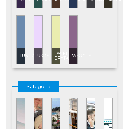
NIEMCY
OMAN
POLSKA
SERBIA
SŁOWACJA
TANZANI
WIELKA
TUNEZJA
UKRAINA
WŁOCHY
BRYTANIA
Kategoria