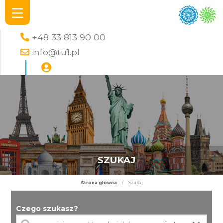
+48 33 813 90 00
info@tu1.pl
SZUKAJ
Strona główna
/
Szukaj
Czego szukasz?