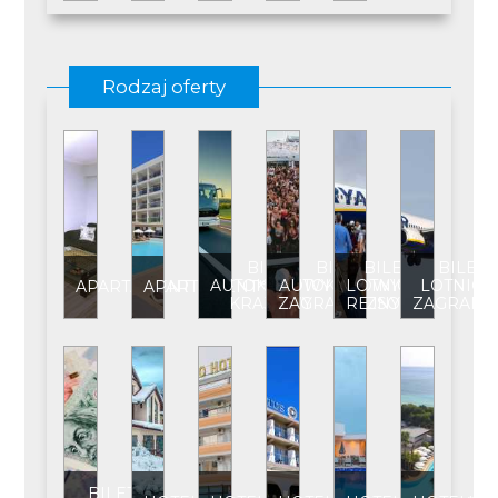
Rodzaj oferty
BILET
BILET
BILET
BILET
AUTOKAROWY
AUTOKAROWY
LOTNICZY
LOTNICZ
APARTAMENT
APARTAMENT****
KRAJOWY
ZAGRANICZNY
REJSOWY
ZAGRANI
BILET