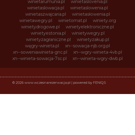
winietarumunia.pl
winietaslovenia.pl
winietaslowacja.pl
winietaslowenia.pl
winietaszwajcaria.pl
winietasłowenia.pl
winietawegry.pl
winietomat.pl
winiety.org
winietydrogowe.pl
winietyelektroniczne.pl
winietyestonia.pl
winietywegry.pl
winietyzagraniczne.pl
winietyzakup.pl
węgry-winieta.pl
xn--sowacja-njb.org.pl
xn--soweniawinieta-gnc.pl
xn--wgry-winieta-4vb.pl
xn--winieta-sowacja-7sc.pl
xn--winieta-wgry-dwb.pl
© 2026 www.wczesnarezerwacja.pl | powered by FENIQS