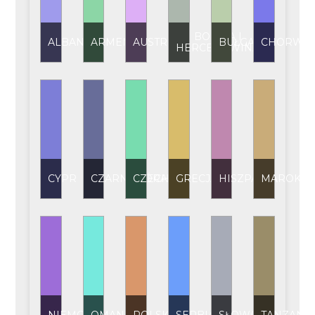
BOŚNIA I
ALBANIA
ARMENIA
AUSTRIA
BUŁGARIA
CHORWAC
HERCEGOWINA
CYPR
CZARNOGÓRA
CZECHY
GRECJA
HISZPANIA
MAROKO