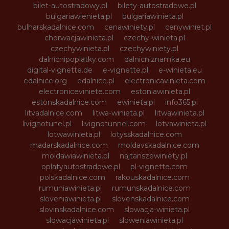
bilet-autostradowy.pl
bilety-autostradowe.pl
bulgariawienieta.pl
bulgariawinieta.pl
bulharskadalnice.com
cenawiniety.pl
cenywiniet.pl
chorwacjawinieta.pl
czechy-winieta.pl
czechywinieta.pl
czechywiniety.pl
dalnicnipoplatky.com
dalnicniznamka.eu
digital-vignette.de
e-vignette.pl
e-winieta.eu
edalnice.org
edalnice.pl
electronicavinieta.com
electroniceviniete.com
estoniawinieta.pl
estonskadalnice.com
ewinieta.pl
info365.pl
litvadalnice.com
litwa-winieta.pl
litwawinieta.pl
livignotunel.pl
livignotunnel.com
lotvawinieta.pl
lotwawinieta.pl
lotysskadalnice.com
madarskadalnice.com
moldavskadalnice.com
moldawiawinieta.pl
najtanszewiniety.pl
oplatyautostradowe.pl
pl-vignette.com
polskadalnice.com
rakouskadalnice.com
rumuniawinieta.pl
rumunskadalnice.com
sloveniawinieta.pl
slovenskadalnice.com
slovinskadalnice.com
slowacja-winieta.pl
slowacjawinieta.pl
sloweniawinieta.pl