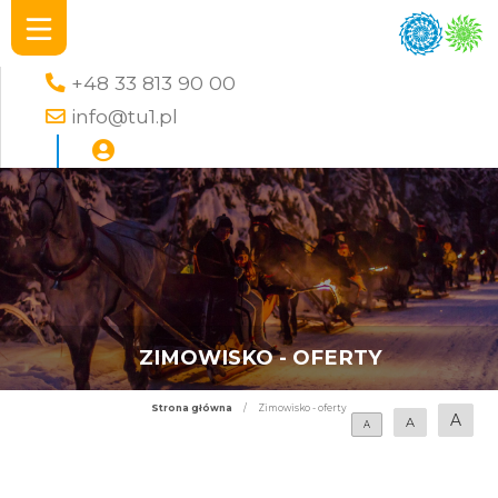
+48 33 813 90 00
info@tu1.pl
ZIMOWISKO - OFERTY
Strona główna
/
Zimowisko - oferty
A
A
A