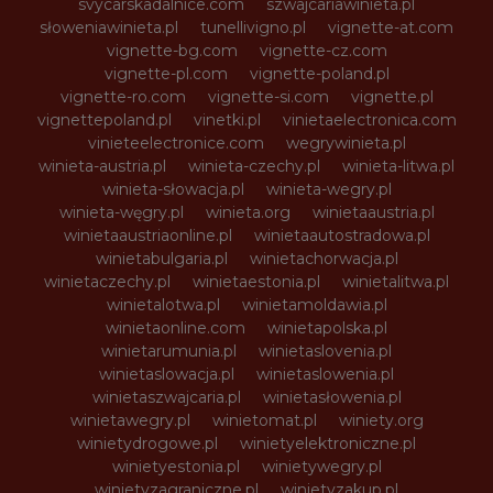
svycarskadalnice.com
szwajcariawinieta.pl
słoweniawinieta.pl
tunellivigno.pl
vignette-at.com
vignette-bg.com
vignette-cz.com
vignette-pl.com
vignette-poland.pl
vignette-ro.com
vignette-si.com
vignette.pl
vignettepoland.pl
vinetki.pl
vinietaelectronica.com
vinieteelectronice.com
wegrywinieta.pl
winieta-austria.pl
winieta-czechy.pl
winieta-litwa.pl
winieta-słowacja.pl
winieta-wegry.pl
winieta-węgry.pl
winieta.org
winietaaustria.pl
winietaaustriaonline.pl
winietaautostradowa.pl
winietabulgaria.pl
winietachorwacja.pl
winietaczechy.pl
winietaestonia.pl
winietalitwa.pl
winietalotwa.pl
winietamoldawia.pl
winietaonline.com
winietapolska.pl
winietarumunia.pl
winietaslovenia.pl
winietaslowacja.pl
winietaslowenia.pl
winietaszwajcaria.pl
winietasłowenia.pl
winietawegry.pl
winietomat.pl
winiety.org
winietydrogowe.pl
winietyelektroniczne.pl
winietyestonia.pl
winietywegry.pl
winietyzagraniczne.pl
winietyzakup.pl