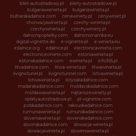
bilet-autostradowy.pl
bilety-autostradowe.pl
bulgariawienieta.pl
bulgariawinieta.pl
bulharskadalnice.com
cenawiniety.pl
cenywiniet.pl
chorwacjawinieta.pl
czechy-winieta.pl
czechywinieta.pl
czechywiniety.pl
dalnicnipoplatky.com
dalnicniznamka.eu
digital-vignette.de
e-vignette.pl
e-winieta.eu
edalnice.org
edalnice.pl
electronicavinieta.com
electroniceviniete.com
estoniawinieta.pl
estonskadalnice.com
ewinieta.pl
info365.pl
litvadalnice.com
litwa-winieta.pl
litwawinieta.pl
livignotunel.pl
livignotunnel.com
lotvawinieta.pl
lotwawinieta.pl
lotysskadalnice.com
madarskadalnice.com
moldavskadalnice.com
moldawiawinieta.pl
najtanszewiniety.pl
oplatyautostradowe.pl
pl-vignette.com
polskadalnice.com
rakouskadalnice.com
rumuniawinieta.pl
rumunskadalnice.com
sloveniawinieta.pl
slovenskadalnice.com
slovinskadalnice.com
slowacja-winieta.pl
slowacjawinieta.pl
sloweniawinieta.pl