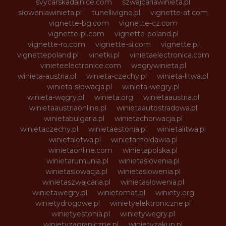
svycarskadalnice.com
szwajcariawinieta.pl
słoweniawinieta.pl
tunellivigno.pl
vignette-at.com
vignette-bg.com
vignette-cz.com
vignette-pl.com
vignette-poland.pl
vignette-ro.com
vignette-si.com
vignette.pl
vignettepoland.pl
vinetki.pl
vinietaelectronica.com
vinieteelectronice.com
wegrywinieta.pl
winieta-austria.pl
winieta-czechy.pl
winieta-litwa.pl
winieta-słowacja.pl
winieta-wegry.pl
winieta-węgry.pl
winieta.org
winietaaustria.pl
winietaaustriaonline.pl
winietaautostradowa.pl
winietabulgaria.pl
winietachorwacja.pl
winietaczechy.pl
winietaestonia.pl
winietalitwa.pl
winietalotwa.pl
winietamoldawia.pl
winietaonline.com
winietapolska.pl
winietarumunia.pl
winietaslovenia.pl
winietaslowacja.pl
winietaslowenia.pl
winietaszwajcaria.pl
winietasłowenia.pl
winietawegry.pl
winietomat.pl
winiety.org
winietydrogowe.pl
winietyelektroniczne.pl
winietyestonia.pl
winietywegry.pl
winietyzagraniczne.pl
winietyzakup.pl