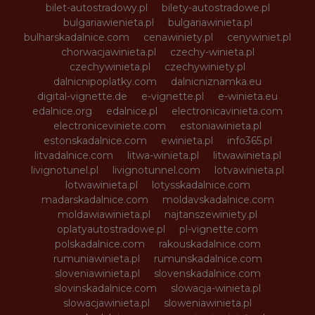
bilet-autostradowy.pl
bilety-autostradowe.pl
bulgariawienieta.pl
bulgariawinieta.pl
bulharskadalnice.com
cenawiniety.pl
cenywiniet.pl
chorwacjawinieta.pl
czechy-winieta.pl
czechywinieta.pl
czechywiniety.pl
dalnicnipoplatky.com
dalnicniznamka.eu
digital-vignette.de
e-vignette.pl
e-winieta.eu
edalnice.org
edalnice.pl
electronicavinieta.com
electroniceviniete.com
estoniawinieta.pl
estonskadalnice.com
ewinieta.pl
info365.pl
litvadalnice.com
litwa-winieta.pl
litwawinieta.pl
livignotunel.pl
livignotunnel.com
lotvawinieta.pl
lotwawinieta.pl
lotysskadalnice.com
madarskadalnice.com
moldavskadalnice.com
moldawiawinieta.pl
najtanszewiniety.pl
oplatyautostradowe.pl
pl-vignette.com
polskadalnice.com
rakouskadalnice.com
rumuniawinieta.pl
rumunskadalnice.com
sloveniawinieta.pl
slovenskadalnice.com
slovinskadalnice.com
slowacja-winieta.pl
slowacjawinieta.pl
sloweniawinieta.pl