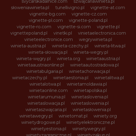
svycarskadalnice.com
szwajcariawinieta.pl
słoweniawinieta.pl
tunellivigno.pl
vignette-at.com
vignette-bg.com
vignette-cz.com
vignette-pl.com
vignette-poland.pl
vignette-ro.com
vignette-si.com
vignette.pl
vignettepoland.pl
vinetki.pl
vinietaelectronica.com
vinieteelectronice.com
wegrywinieta.pl
winieta-austria.pl
winieta-czechy.pl
winieta-litwa.pl
winieta-słowacja.pl
winieta-wegry.pl
winieta-węgry.pl
winieta.org
winietaaustria.pl
winietaaustriaonline.pl
winietaautostradowa.pl
winietabulgaria.pl
winietachorwacja.pl
winietaczechy.pl
winietaestonia.pl
winietalitwa.pl
winietalotwa.pl
winietamoldawia.pl
winietaonline.com
winietapolska.pl
winietarumunia.pl
winietaslovenia.pl
winietaslowacja.pl
winietaslowenia.pl
winietaszwajcaria.pl
winietasłowenia.pl
winietawegry.pl
winietomat.pl
winiety.org
winietydrogowe.pl
winietyelektroniczne.pl
winietyestonia.pl
winietywegry.pl
winietyzagraniczne.pl
winietyzakup.pl