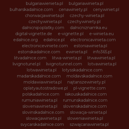
bulgariawienieta.pl
bulgariawinieta.pl
bulharskadalnice.com
cenawiniety.pl
cenywiniet.pl
chorwacjawinieta.pl
czechy-winieta.pl
czechywinieta.pl
czechywiniety.pl
dalnicnipoplatky.com
dalnicniznamka.eu
digital-vignette.de
e-vignette.pl
e-winieta.eu
edalnice.org
edalnice.pl
electronicavinieta.com
electroniceviniete.com
estoniawinieta.pl
estonskadalnice.com
ewinieta.pl
info365.pl
litvadalnice.com
litwa-winieta.pl
litwawinieta.pl
livignotunel.pl
livignotunnel.com
lotvawinieta.pl
lotwawinieta.pl
lotysskadalnice.com
madarskadalnice.com
moldavskadalnice.com
moldawiawinieta.pl
najtanszewiniety.pl
oplatyautostradowe.pl
pl-vignette.com
polskadalnice.com
rakouskadalnice.com
rumuniawinieta.pl
rumunskadalnice.com
sloveniawinieta.pl
slovenskadalnice.com
slovinskadalnice.com
slowacja-winieta.pl
slowacjawinieta.pl
sloweniawinieta.pl
svycarskadalnice.com
szwajcariawinieta.pl