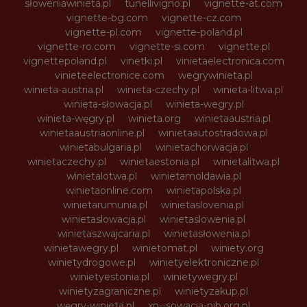
słoweniawinieta.pl
tunellivigno.pl
vignette-at.com
vignette-bg.com
vignette-cz.com
vignette-pl.com
vignette-poland.pl
vignette-ro.com
vignette-si.com
vignette.pl
vignettepoland.pl
vinetki.pl
vinietaelectronica.com
vinieteelectronice.com
wegrywinieta.pl
winieta-austria.pl
winieta-czechy.pl
winieta-litwa.pl
winieta-słowacja.pl
winieta-wegry.pl
winieta-węgry.pl
winieta.org
winietaaustria.pl
winietaaustriaonline.pl
winietaautostradowa.pl
winietabulgaria.pl
winietachorwacja.pl
winietaczechy.pl
winietaestonia.pl
winietalitwa.pl
winietalotwa.pl
winietamoldawia.pl
winietaonline.com
winietapolska.pl
winietarumunia.pl
winietaslovenia.pl
winietaslowacja.pl
winietaslowenia.pl
winietaszwajcaria.pl
winietasłowenia.pl
winietawegry.pl
winietomat.pl
winiety.org
winietydrogowe.pl
winietyelektroniczne.pl
winietyestonia.pl
winietywegry.pl
winietyzagraniczne.pl
winietyzakup.pl
węgry-winieta.pl
xn--sowacja-njb.org.pl