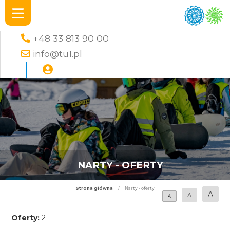
+48 33 813 90 00
info@tu1.pl
NARTY - OFERTY
Strona główna
/
Narty - oferty
A
A
A
Oferty:
2