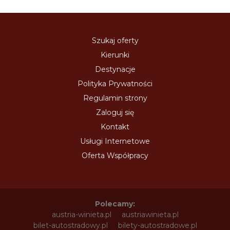
Szukaj oferty
Kierunki
Destynacje
Polityka Prywatności
Regulamin strony
Zaloguj się
Kontakt
Usługi Internetowe
Oferta Współpracy
Polecamy:
austria-winieta.pl
austriawinieta.pl
bilet-autostradowy.pl
bilety-autostradowe.pl