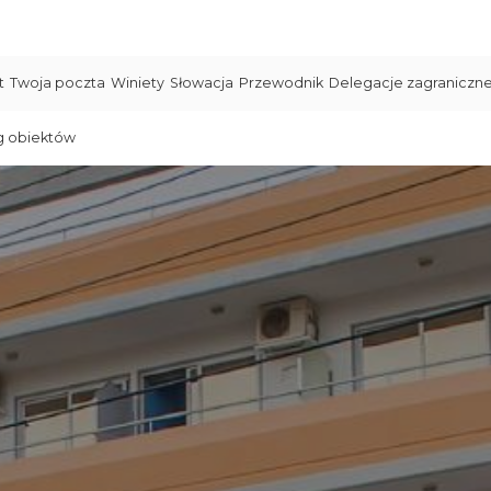
t
Twoja poczta
Winiety
Słowacja
Przewodnik
Delegacje zagraniczn
g obiektów