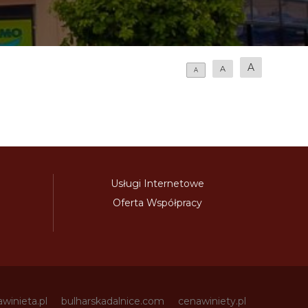
A
A
A
Usługi Internetowe
Oferta Współpracy
awinieta.pl
bulharskadalnice.com
cenawiniety.pl