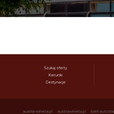
Szukaj oferty
Kierunki
Destynacje
austria-winieta.pl
austriawinieta.pl
bilet-autostr