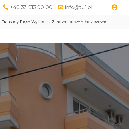
+48 33 813 90 00
info@tu1.pl
e
Transfery
Rejsy
Wycieczki
Zimowe obozy młodzieżowe