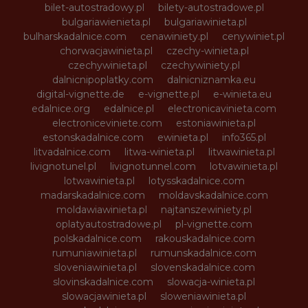
bilet-autostradowy.pl
bilety-autostradowe.pl
bulgariawienieta.pl
bulgariawinieta.pl
bulharskadalnice.com
cenawiniety.pl
cenywiniet.pl
chorwacjawinieta.pl
czechy-winieta.pl
czechywinieta.pl
czechywiniety.pl
dalnicnipoplatky.com
dalnicniznamka.eu
digital-vignette.de
e-vignette.pl
e-winieta.eu
edalnice.org
edalnice.pl
electronicavinieta.com
electroniceviniete.com
estoniawinieta.pl
estonskadalnice.com
ewinieta.pl
info365.pl
litvadalnice.com
litwa-winieta.pl
litwawinieta.pl
livignotunel.pl
livignotunnel.com
lotvawinieta.pl
lotwawinieta.pl
lotysskadalnice.com
madarskadalnice.com
moldavskadalnice.com
moldawiawinieta.pl
najtanszewiniety.pl
oplatyautostradowe.pl
pl-vignette.com
polskadalnice.com
rakouskadalnice.com
rumuniawinieta.pl
rumunskadalnice.com
sloveniawinieta.pl
slovenskadalnice.com
slovinskadalnice.com
slowacja-winieta.pl
slowacjawinieta.pl
sloweniawinieta.pl