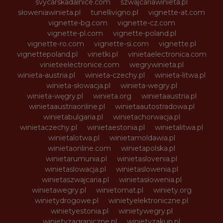
svycarskadalnice.com
szwajcariawinieta.pl
słoweniawinieta.pl
tunellivigno.pl
vignette-at.com
vignette-bg.com
vignette-cz.com
vignette-pl.com
vignette-poland.pl
vignette-ro.com
vignette-si.com
vignette.pl
vignettepoland.pl
vinetki.pl
vinietaelectronica.com
vinieteelectronice.com
wegrywinieta.pl
winieta-austria.pl
winieta-czechy.pl
winieta-litwa.pl
winieta-słowacja.pl
winieta-wegry.pl
winieta-węgry.pl
winieta.org
winietaaustria.pl
winietaaustriaonline.pl
winietaautostradowa.pl
winietabulgaria.pl
winietachorwacja.pl
winietaczechy.pl
winietaestonia.pl
winietalitwa.pl
winietalotwa.pl
winietamoldawia.pl
winietaonline.com
winietapolska.pl
winietarumunia.pl
winietaslovenia.pl
winietaslowacja.pl
winietaslowenia.pl
winietaszwajcaria.pl
winietasłowenia.pl
winietawegry.pl
winietomat.pl
winiety.org
winietydrogowe.pl
winietyelektroniczne.pl
winietyestonia.pl
winietywegry.pl
winietyzagraniczne.pl
winietyzakup.pl