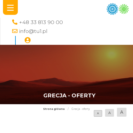
+48 33 813 90 00
info@tu1.pl
GRECJA - OFERTY
Strona główna
/
Grecja - oferty
A
A
A