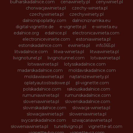
bulharskadalnice.com
cenawiniety.pl
cenywiniet.pl
chorwacjawinieta.pl
czechy-winieta.pl
czechywinieta.pl
czechywiniety.pl
dalnicnipoplatky.com
dalnicniznamka.eu
digital-vignette.de
e-vignette.pl
e-winieta.eu
edalnice.org
edalnice.pl
electronicavinieta.com
electroniceviniete.com
estoniawinieta.pl
estonskadalnice.com
ewinieta.pl
info365.pl
litvadalnice.com
litwa-winieta.pl
litwawinieta.pl
livignotunel.pl
livignotunnel.com
lotvawinieta.pl
lotwawinieta.pl
lotysskadalnice.com
madarskadalnice.com
moldavskadalnice.com
moldawiawinieta.pl
najtanszewiniety.pl
oplatyautostradowe.pl
pl-vignette.com
polskadalnice.com
rakouskadalnice.com
rumuniawinieta.pl
rumunskadalnice.com
sloveniawinieta.pl
slovenskadalnice.com
slovinskadalnice.com
slowacja-winieta.pl
slowacjawinieta.pl
sloweniawinieta.pl
svycarskadalnice.com
szwajcariawinieta.pl
słoweniawinieta.pl
tunellivigno.pl
vignette-at.com
vignette-bg.com
vignette-cz.com