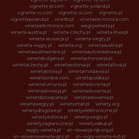
vignette-pl.com
vignette-poland.pl
vignette-ro.com
vignette-si.com
vignette.pl
vignettepoland.pl
vinetki.pl
vinietaelectronica.com
vinieteelectronice.com
wegrywinieta.pl
winieta-austria.pl
winieta-czechy.pl
winieta-litwa.pl
winieta-słowacja.pl
winieta-wegry.pl
winieta-węgry.pl
winieta.org
winietaaustria.pl
winietaaustriaonline.pl
winietaautostradowa.pl
winietabulgaria.pl
winietachorwacja.pl
winietaczechy.pl
winietaestonia.pl
winietalitwa.pl
winietalotwa.pl
winietamoldawia.pl
winietaonline.com
winietapolska.pl
winietarumunia.pl
winietaslovenia.pl
winietaslowacja.pl
winietaslowenia.pl
winietaszwajcaria.pl
winietasłowenia.pl
winietawegry.pl
winietomat.pl
winiety.org
winietydrogowe.pl
winietyelektroniczne.pl
winietyestonia.pl
winietywegry.pl
winietyzagraniczne.pl
winietyzakup.pl
węgry-winieta.pl
xn--sowacja-njb.org.pl
xn--soweniawinieta-gnc.pl
xn--wgry-winieta-4vb.pl