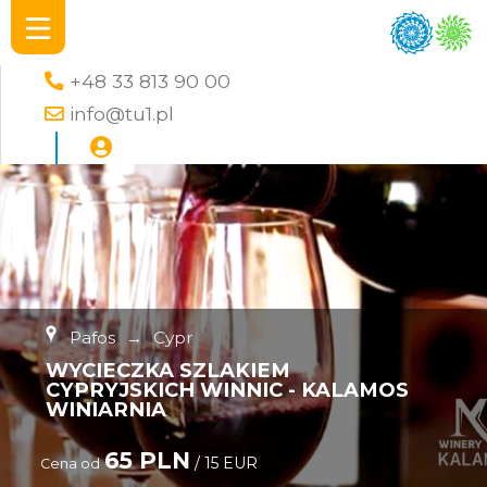
+48 33 813 90 00
info@tu1.pl
Pafos
→
Cypr
WYCIECZKA SZLAKIEM
CYPRYJSKICH WINNIC - KALAMOS
WINIARNIA
65 PLN
/ 15 EUR
Cena od