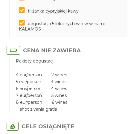
filiżanka cypryjskiej kawy
degustacja 5 lokalnych win w winiarni
KALAMOS
CENA NIE ZAWIERA
Pakiety degustacji
4 eur/person 2 wines
5 eur/person 3 wines
6 eur/person 4 wines
7 eur/person 5 wines
8 eur/person 6 wines
+ shot zivania gratis
CELE OSIĄGNIĘTE