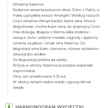
Winiarnia Kalamos
Rodzinna winiarnia położona około 15 km z Pafos, w
małej cypryjskiej wiosce Amargeti. Według naszych
Gości winiarnia oferuje bardzo dobre wina. Można
degustować, można kupić wina, do dyspozycji Gości
miła obsługa, dbająca o Klienta, kilka stolików i
wiszące złote i srebrne medale, nagrody i dyplomy
uznania, za jakość i smak wina Kalamos. Do
degustacji wina białe, czerwone, różowe wytrawne i
wina bardzo słodkie.
Za degustację pobiera się opłaty.
Wizyta w winnicy Kalamos pozostawi wspaniałe
wspomniania.
Ceny win umiarkowane 5-13 eur.
W okolicy winiarni ładne widoki i typowy klimat
wiejski.
HARMONOGRAM WYCIECZKI