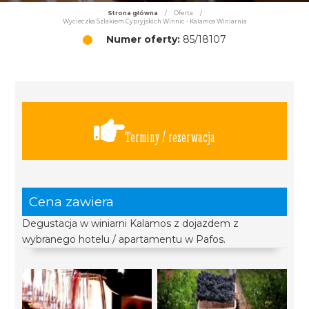
Strona główna
/
Oferta
/
Wycieczka Szlakiem Cypryjskich Winnic - Kalamos Winiarnia
Numer oferty:
85/18107
Terminy / rezerwacja
Cena zawiera
Degustacja w winiarni Kalamos z dojazdem z
wybranego hotelu / apartamentu w Pafos.