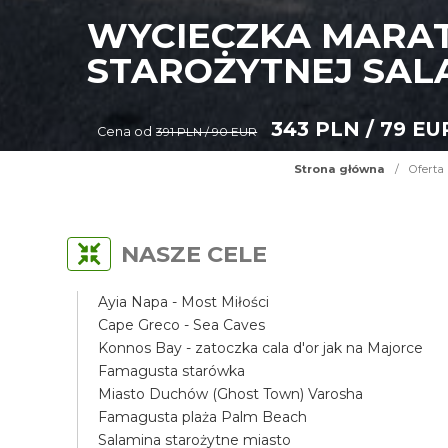
WYCIECZKA MARAT
STAROŻYTNEJ SAL
343 PLN / 79 EU
Cena od
391 PLN / 90 EUR
Strona główna
/
Oferta
NASZE CELE
Ayia Napa - Most Miłości
Cape Greco - Sea Caves
Konnos Bay - zatoczka cala d'or jak na Majorce
Famagusta starówka
Miasto Duchów (Ghost Town) Varosha
Famagusta plaża Palm Beach
Salamina starożytne miasto