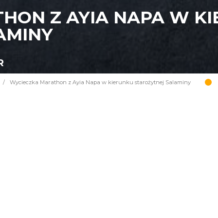
HON Z AYIA NAPA W K
AMINY
R
/
Wycieczka Marathon z Ayia Napa w kierunku starożytnej Salaminy