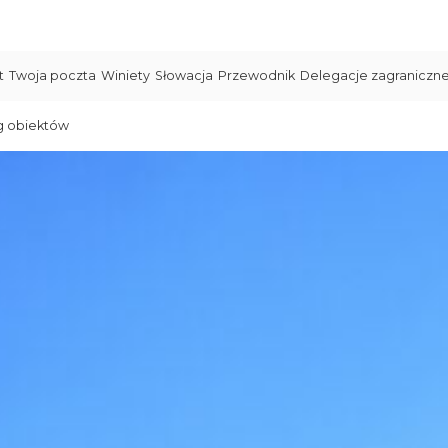
t
Twoja poczta
Winiety
Słowacja
Przewodnik
Delegacje zagraniczn
g obiektów