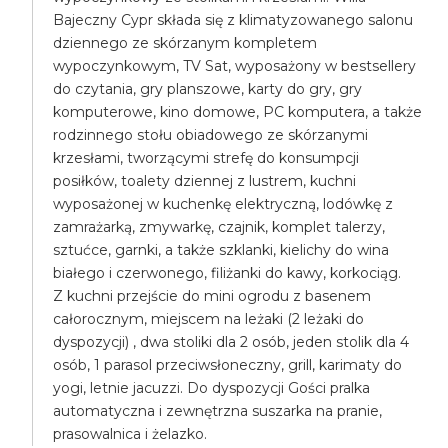
Bajeczny Cypr składa się z klimatyzowanego salonu
dziennego ze skórzanym kompletem
wypoczynkowym, TV Sat, wyposażony w bestsellery
do czytania, gry planszowe, karty do gry, gry
komputerowe, kino domowe, PC komputera, a także
rodzinnego stołu obiadowego ze skórzanymi
krzesłami, tworzącymi strefę do konsumpcji
posiłków, toalety dziennej z lustrem, kuchni
wyposażonej w kuchenkę elektryczną, lodówkę z
zamrażarką, zmywarkę, czajnik, komplet talerzy,
sztućce, garnki, a także szklanki, kielichy do wina
białego i czerwonego, filiżanki do kawy, korkociąg.
Z kuchni przejście do mini ogrodu z basenem
całorocznym, miejscem na leżaki (2 leżaki do
dyspozycji) , dwa stoliki dla 2 osób, jeden stolik dla 4
osób, 1 parasol przeciwsłoneczny, grill, karimaty do
yogi, letnie jacuzzi. Do dyspozycji Gości pralka
automatyczna i zewnętrzna suszarka na pranie,
prasowalnica i żelazko.