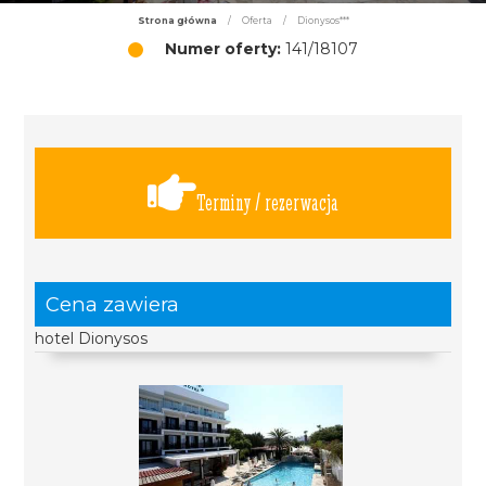
Strona główna
/
Oferta
/
Dionysos***
Numer oferty:
141/18107
Terminy / rezerwacja
Cena zawiera
hotel Dionysos