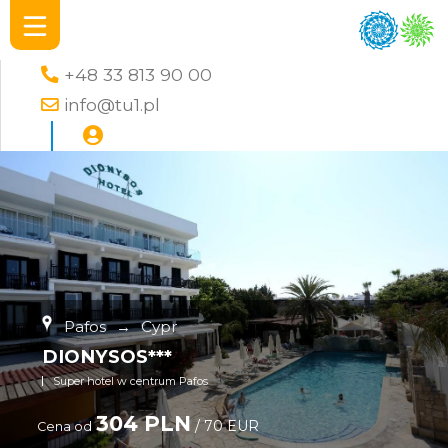
+48 33 813 90 00
info@tu1.pl
Pafos
→
Cypr
DIONYSOS***
Super hotel w centrum Pafos
304 PLN
/ 70 EUR
Cena od