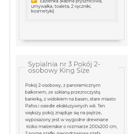
Łazienka (kabina prysznicowa,
umywalka, toaleta, 2 ręczniki,
kosmetyki)
Sypialnia nr 3 Pokój 2-
osobowy King Size
Pokój 2-osobowy, z panoramicznym
balkonem, ze szklaną przezroczystą
barierką, z widokiem na basen, stare miasto
Pafos i osiedle ekskluzywnych wili. Ten
większy pokój znajduje się na piętrze,
wyposażony jest w wygodne drewniane
łóżko małżeńskie o rozmiarze 200x200 cm,
2 nocne szafki, pięciodrzwiową szafą,