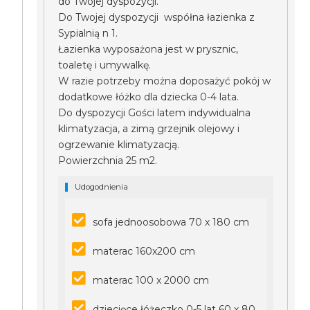
do Twojej dyspozycji.
Do Twojej dyspozycji współna łazienka z
Sypialnią n 1.
Łazienka wyposażona jest w prysznic,
toaletę i umywalkę.
W razie potrzeby można doposażyć pokój w
dodatkowe łóżko dla dziecka 0-4 lata.
Do dyspozycji Gości latem indywidualna
klimatyzacja, a zimą grzejnik olejowy i
ogrzewanie klimatyzacją.
Powierzchnia 25 m2.
Udogodnienia
sofa jednoosobowa 70 x 180 cm
materac 160x200 cm
materac 100 x 2000 cm
dziecięce łóżeczko 0-5 lat 60 x 80