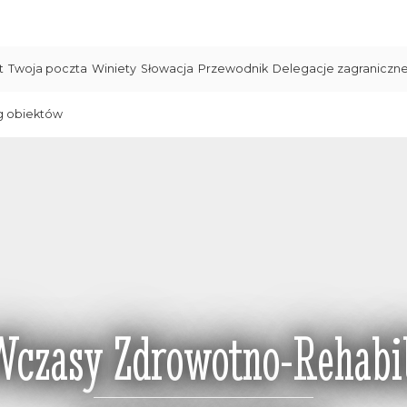
t
Twoja poczta
Winiety
Słowacja
Przewodnik
Delegacje zagraniczn
g obiektów
Wczasy Zdrowotno-Rehabil