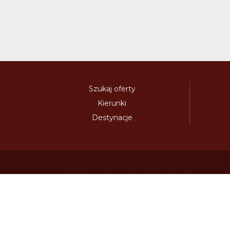
Szukaj oferty
Kierunki
Destynacje
austria-winieta.pl
austriawinieta.pl
bilet-autostr
cenywiniet.pl
chorwacjawinieta.pl
czechy-wi
e-vignette.pl
e-winieta.eu
edalnice.org
edal
info365.pl
litvadalnice.com
litwa-winieta.pl
madarskadalnice.com
moldavskadalnice.c