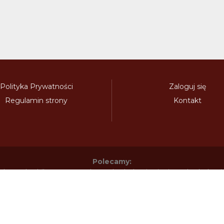
Polityka Prywatności
Zaloguj się
Regulamin strony
Kontakt
Polecamy:
adowy.pl
bilety-autostradowe.pl
bulgariawienieta.pl
bulgari
nieta.pl
czechywinieta.pl
czechywiniety.pl
dalnicnipoplat
nice.pl
electronicavinieta.com
electroniceviniete.com
esto
litwawinieta.pl
livignotunel.pl
livignotunnel.com
lotvawin
om
moldawiawinieta.pl
najtanszewiniety.pl
oplatyautostrad