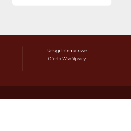
Usługi Internetowe
Oferta Współpracy
awinieta.pl
bulharskadalnice.com
cenawiniety.pl
ky.com
dalnicniznamka.eu
digital-vignette.de
niawinieta.pl
estonskadalnice.com
ewinieta.pl
ieta.pl
lotwawinieta.pl
lotysskadalnice.com
owe.pl
pl-vignette.com
polskadalnice.com