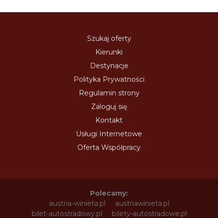
Szukaj oferty
Kierunki
Destynacje
Polityka Prywatności
Regulamin strony
Zaloguj się
Kontakt
Usługi Internetowe
Oferta Współpracy
Polecamy:
austria-winieta.pl
austriawinieta.pl
bilet-autostradowy.pl
bilety-autostradowe.pl