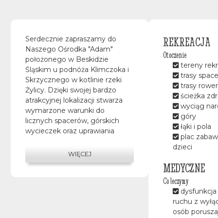
REKREACJA
Serdecznie zapraszamy do
Naszego Ośrodka "Adam"
Otoczenie
położonego w Beskidzie
tereny rek
Śląskim u podnóża Klimczoka i
trasy spac
Skrzycznego w kotlinie rzeki
trasy rowe
Żylicy. Dzięki swojej bardzo
ścieżka zd
atrakcyjnej lokalizacji stwarza
wyciąg narc
wymarzone warunki do
góry
licznych spacerów, górskich
łąki i pola
wycieczek oraz uprawiania
plac zabaw
sportów zimowych. Okolica, w
dzieci
której znajduje się Ośrodek
WIĘCEJ
„Adam” oferuje wiele
MEDYCZNE
możliwości przyjemnego
Co leczymy
spędzania czasu, czynnego lub
dysfunkcja
biernego odpoczynku oraz
ruchu z wył
uprawiania sportu. Oferujemy
osób porusza
dobre warunki mieszkaniowe i