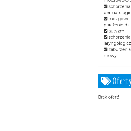
moczowo-pł
wzdłuż rzeki Żylicy.
schorzenia
dermatologi
mózgowe
porażenie dzi
autyzm
schorzenia
laryngologic
zaburzenia 
mowy
Ofert
Brak ofert!