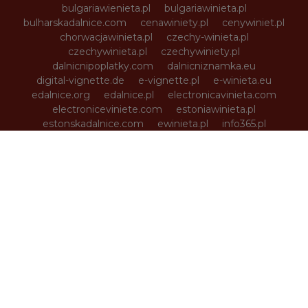
bulgariawienieta.pl
bulgariawinieta.pl
bulharskadalnice.com
cenawiniety.pl
cenywiniet.pl
chorwacjawinieta.pl
czechy-winieta.pl
czechywinieta.pl
czechywiniety.pl
dalnicnipoplatky.com
dalnicniznamka.eu
digital-vignette.de
e-vignette.pl
e-winieta.eu
edalnice.org
edalnice.pl
electronicavinieta.com
electroniceviniete.com
estoniawinieta.pl
estonskadalnice.com
ewinieta.pl
info365.pl
litvadalnice.com
litwa-winieta.pl
litwawinieta.pl
livignotunel.pl
livignotunnel.com
lotvawinieta.pl
lotwawinieta.pl
lotysskadalnice.com
madarskadalnice.com
moldavskadalnice.com
moldawiawinieta.pl
najtanszewiniety.pl
oplatyautostradowe.pl
pl-vignette.com
polskadalnice.com
rakouskadalnice.com
rumuniawinieta.pl
rumunskadalnice.com
sloveniawinieta.pl
slovenskadalnice.com
slovinskadalnice.com
slowacja-winieta.pl
slowacjawinieta.pl
sloweniawinieta.pl
svycarskadalnice.com
szwajcariawinieta.pl