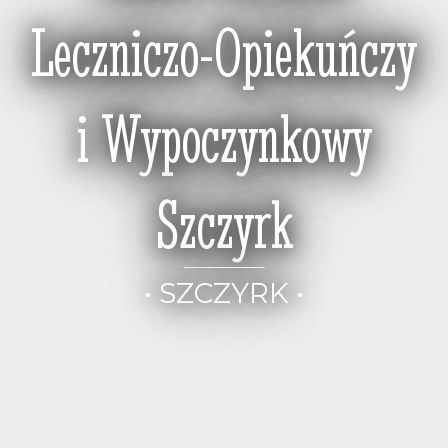
Leczniczo-Opiekuńczy
i Wypoczynkowy
Szczyrk
• SZCZYRK •