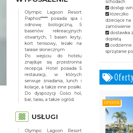
schodach
dostęp win
Olympic Lagoon Resort
łóżeczko
Paphos***** posiada spa i
dziecięce na
odnowę biologiczną, 5
zamówienie
basenów rekreacyjnych
dostawka 
otwartych, 1 basen kryty,
dopłatą
kort tenisowy, leżaki na
codzienne
tarasie słonecznym
sprzątanie p
Po wejściu do hotelu
znajduje się przestronna
recepcja. Hotel posiada 5
Ofert
restauracji, w których
serwuje śniadania, lunch i
kolacje, a także inne posiłki.
Do dyspozycji Gości hol,
bar, taras, a także ogród.
OFERTA
USŁUGI
Olympic Lagoon Resort