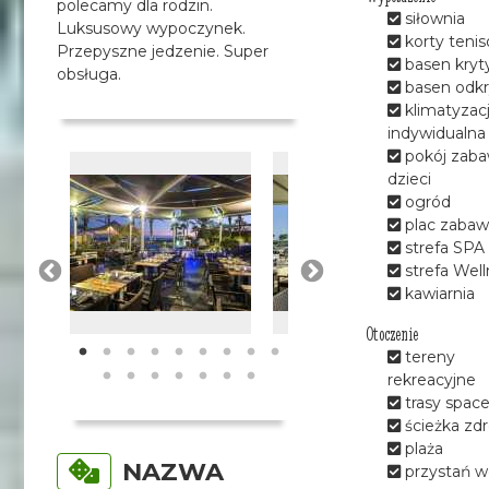
polecamy dla rodzin.
siłownia
Luksusowy wypoczynek.
korty teni
Przepyszne jedzenie. Super
basen kryt
obsługa.
basen odkr
klimatyzac
indywidualna
pokój zaba
dzieci
ogród
plac zabaw
strefa SPA
strefa Well
kawiarnia
Otoczenie
tereny
rekreacyjne
trasy spac
ścieżka zd
plaża
NAZWA
przystań 