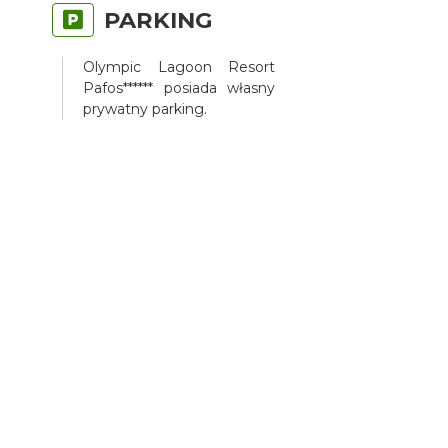
PARKING
Olympic Lagoon Resort
Pafos****** posiada własny
prywatny parking.
DO
DYSPOZYCJI
GOŚCI
Do dyspozycji Gości: hol,
recepcja, 5 restauracji, bar z
przekąskami, taras
słoneczny, centrum
wellness, siłownia, baseny
rekreacyjne, a także basen
kryty.