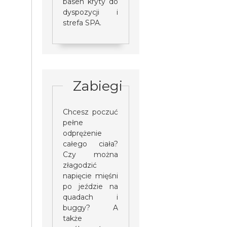
basen kryty do
dyspozycji i
strefa SPA.
Zabiegi
Chcesz poczuć
pełne
odprężenie
całego ciała?
Czy można
złagodzić
napięcie mięśni
po jeździe na
quadach i
buggy? A
także