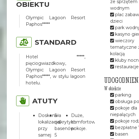
ze sprzętem
OBIEKTU
wodnym
plac zabaw
Olympic Lagoon Resort
dzieci
Paphos*****
park wodn
kasyno gie
STANDARD
wieczory
tematyczne 
kolacją
Hotel *****,
kluby nocn
pięciogwiazdkowy,
restauracje
Olympic Lagoon Resort
Paphos*****, w stylu lagoon
UDOGODNIEN
hotelu.
W obiekcie
parking
ATUTY
obsługa po
pokoje dla
niepalących
Doskonała
5
Duże,
pokoje rod
lokalizacja,
odkrytych
komfortowe
bezpłatne 
przy
basenów.
pokoje.
basen
samej
5