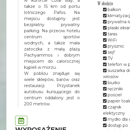
w kurorcie Coral Bay, a
W obiekcie
także o 15 km od portu
balkon
lotniczego Pafos. Na
klimatyzac
miejscu dostępny jest
prywatna ł
bezpłatny prywatny
płaski ekra
parking. Na przeciw hotelu
taras
centrum sportów
WiFi
wodnych, a także mała
prysznic
zatoczka z małą plażą
sejf
Pachyammos i dobrym
TV
miejscem do całorocznej
telefon w 
kąpieli w morzu.
suszarka d
W pobliżu znajduje się
włosów
wiele sklepów, barów oraz
biurko
restauracji. Przystanek
ręczniki
autobusu kursującego do
pościel
centrum oddalony jest o
papier toa
200 metrów.
czajnik
elektyczny
mydło dla c
dostęp po
WYPOSAŻENIE