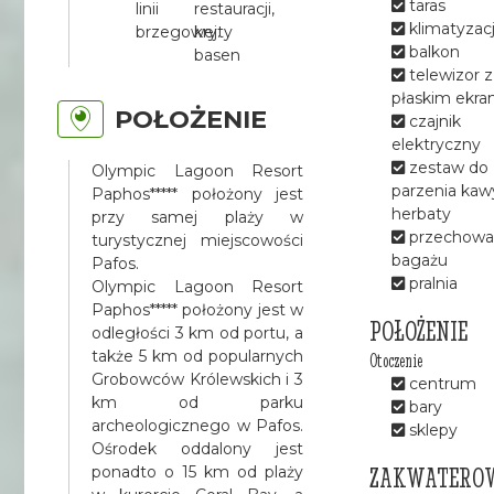
taras
linii
restauracji,
klimatyzac
brzegowej.
kryty
balkon
basen
telewizor z
płaskim ekr
POŁOŻENIE
czajnik
elektryczny
zestaw do
Olympic Lagoon Resort
parzenia kawy
Paphos***** położony jest
herbaty
przy samej plaży w
przechowal
turystycznej miejscowości
bagażu
Pafos.
pralnia
Olympic Lagoon Resort
Paphos***** położony jest w
POŁOŻENIE
odległości 3 km od portu, a
także 5 km od popularnych
Otoczenie
Grobowców Królewskich i 3
centrum
km od parku
bary
archeologicznego w Pafos.
sklepy
Ośrodek oddalony jest
ZAKWATERO
ponadto o 15 km od plaży