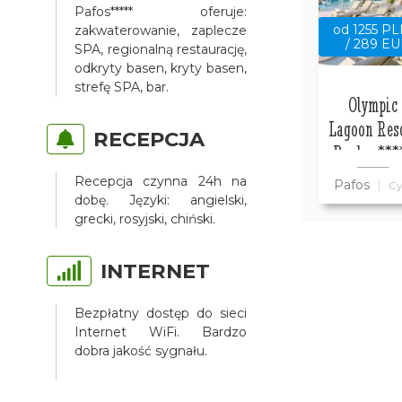
Pafos***** oferuje:
od 1255 P
zakwaterowanie, zaplecze
/ 289 E
SPA, regionalną restaurację,
odkryty basen, kryty basen,
strefę SPA, bar.
Olympic
Lagoon Res
RECEPCJA
Paphos***
Recepcja czynna 24h na
Pafos
Cy
dobę. Języki: angielski,
grecki, rosyjski, chiński.
INTERNET
Bezpłatny dostęp do sieci
Internet WiFi. Bardzo
dobra jakość sygnału.