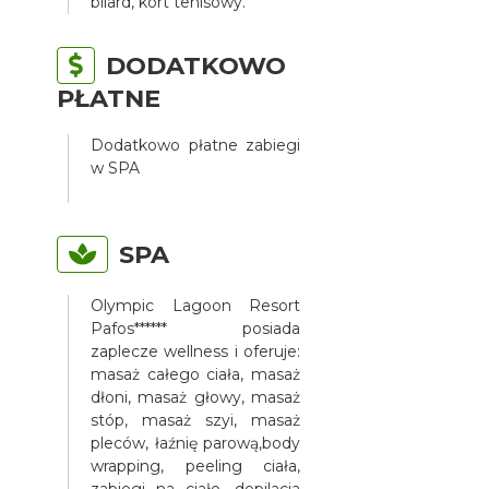
bilard, kort tenisowy.
DODATKOWO
PŁATNE
Dodatkowo płatne zabiegi
w SPA
SPA
Olympic Lagoon Resort
Pafos****** posiada
zaplecze wellness i oferuje:
masaż całego ciała, masaż
dłoni, masaż głowy, masaż
stóp, masaż szyi, masaż
pleców, łaźnię parową,body
wrapping, peeling ciała,
zabiegi na ciało, depilacja