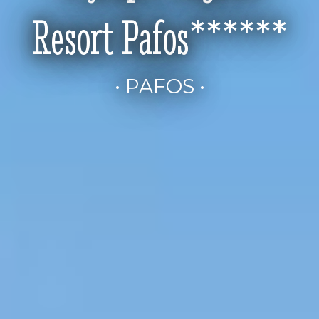
Resort Pafos******
• PAFOS •