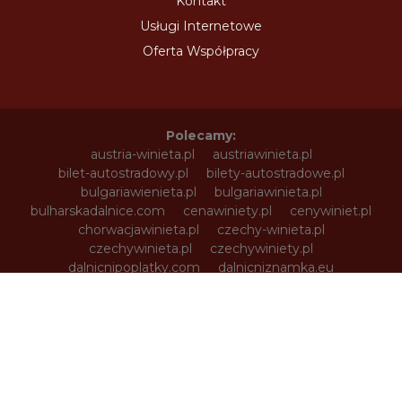
Kontakt
Usługi Internetowe
Oferta Współpracy
Polecamy:
austria-winieta.pl
austriawinieta.pl
bilet-autostradowy.pl
bilety-autostradowe.pl
bulgariawienieta.pl
bulgariawinieta.pl
bulharskadalnice.com
cenawiniety.pl
cenywiniet.pl
chorwacjawinieta.pl
czechy-winieta.pl
czechywinieta.pl
czechywiniety.pl
dalnicnipoplatky.com
dalnicniznamka.eu
digital-vignette.de
e-vignette.pl
e-winieta.eu
edalnice.org
edalnice.pl
electronicavinieta.com
electroniceviniete.com
estoniawinieta.pl
estonskadalnice.com
ewinieta.pl
info365.pl
litvadalnice.com
litwa-winieta.pl
litwawinieta.pl
livignotunel.pl
livignotunnel.com
lotvawinieta.pl
lotwawinieta.pl
lotysskadalnice.com