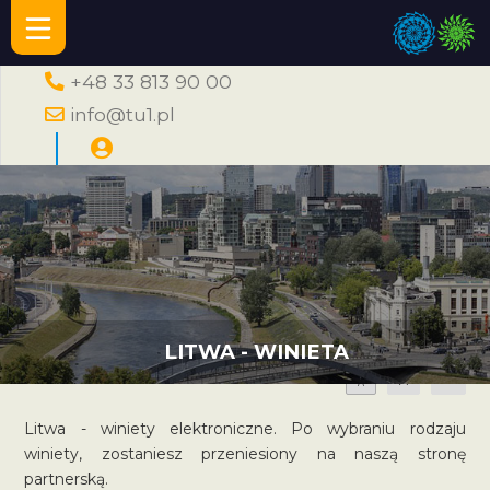
+48 33 813 90 00
info@tu1.pl
LITWA - WINIETA
A
A
A
Litwa - winiety elektroniczne. Po wybraniu rodzaju
winiety, zostaniesz przeniesiony na naszą stronę
partnerską.