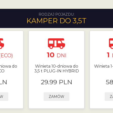
RODZAJ POJAZDU:
KAMPER DO 3,5T
10
1
(ECO)
DNI
niowa do
Winieta 10-dniowa do
Winieta 1
ECO
3,5 t PLUG-IN HYBRID
LN
29.99 PLN
5
ÓW
ZAMÓW
Z