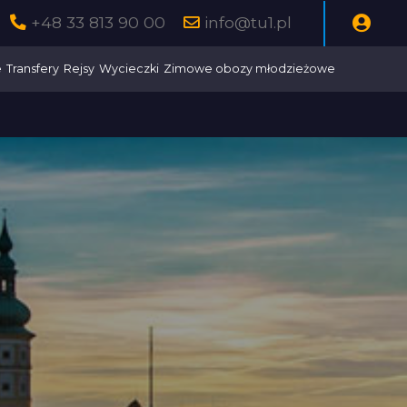
+48 33 813 90 00
info@tu1.pl
e
Transfery
Rejsy
Wycieczki
Zimowe obozy młodzieżowe