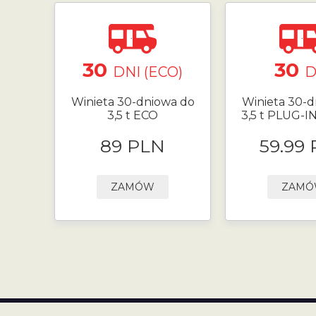
30
30
DNI (ECO)
D
Winieta 30-dniowa do
Winieta 30-d
3,5 t ECO
3,5 t PLUG-I
89 PLN
59.99
ZAMÓW
ZAM