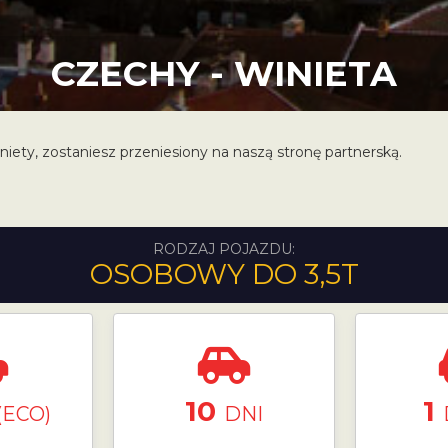
CZECHY - WINIETA
niety, zostaniesz przeniesiony na naszą stronę partnerską.
RODZAJ POJAZDU:
OSOBOWY DO 3,5T
10
1
(ECO)
DNI