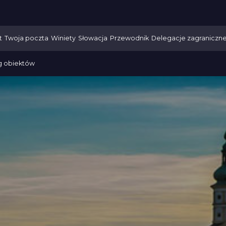
t
Twoja poczta
Winiety
Słowacja
Przewodnik
Delegacje zagraniczn
g obiektów