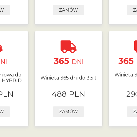
ÓW
ZAMÓW
Z
365
365
NI
DNI
niowa do
Winieta 3
Winieta 365 dni do 3,5 t
N HYBRID
 PLN
488 PLN
29
ÓW
ZAMÓW
Z