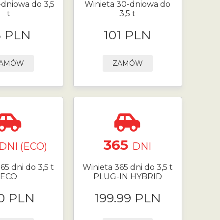
-dniowa do 3,5
Winieta 30-dniowa do
t
3,5 t
8 PLN
101 PLN
AMÓW
ZAMÓW
365
DNI (ECO)
DNI
65 dni do 3,5 t
Winieta 365 dni do 3,5 t
ECO
PLUG-IN HYBRID
0 PLN
199.99 PLN