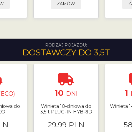
ÓW
ZAMÓW
Z
RODZAJ POJAZDU:
DOSTAWCZY DO 3,5T
10
1
(ECO)
DNI
niowa do
Winieta 10-dniowa do
Winieta 1
ECO
3,5 t PLUG-IN HYBRID
LN
29.99 PLN
5