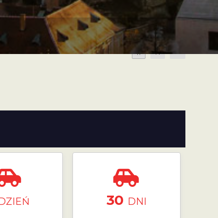
A
A
A
30
DZIEŃ
DNI