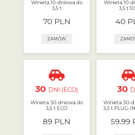
Winieta 10-dniowa do
Winieta 10-d
3,5 t
3,5 t 
70 PLN
40 P
ZAMÓW
ZAM
30
30
DNI (ECO)
D
Winieta 30-dniowa do
Winieta 30-d
3,5 t ECO
3,5 t PLUG-I
89 PLN
59.99